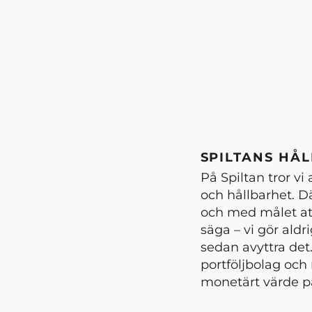
SPILTANS HÅ
På Spiltan tror vi
och hållbarhet. Dä
och med målet att
säga – vi gör aldr
sedan avyttra det
portföljbolag och 
monetärt värde på