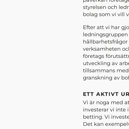
styrelsen och led
bolag som vi vill 
Efter att vi har g
ledningsgruppen i
hållbarhetsfrågor
verksamheten och
företags förutsättn
utveckling av arbet
tillsammans med v
granskning av bol
ETT AKTIVT U
Vi är noga med at
investerar vi int
betting. Vi inves
Det kan exempelv