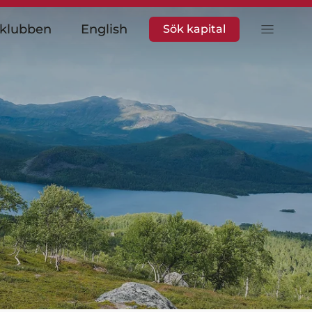
rklubben
English
Sök kapital