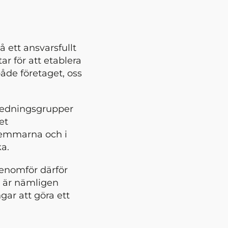
å ett ansvarsfullt
ar för att etablera
både företaget, oss
 ledningsgrupper
et
lemmarna och i
rka.
genomför därför
 är nämligen
ar att göra ett