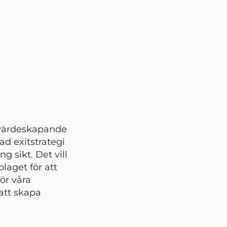
t värdeskapande
ad exitstrategi
 sikt. Det vill
olaget för att
ör våra
 att skapa