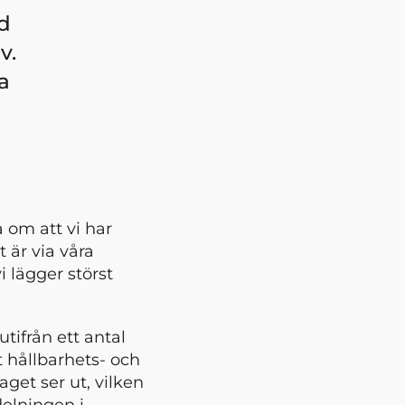
ed
v.
a
 om att vi har
 är via våra
i lägger störst
utifrån ett antal
t hållbarhets- och
aget ser ut, vilken
delningen i