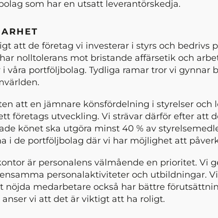
bolag som har en utsatt leverantörskedja.
BARHET
igt att de företag vi investerar i styrs och bedrivs p
i har nolltolerans mot bristande affärsetik och arbet
 i våra portföljbolag. Tydliga ramar tror vi gynnar 
mvärlden.
kten att en jämnare könsfördelning i styrelser och
l ett företags utveckling. Vi strävar därför efter att d
ade könet ska utgöra minst 40 % av styrelsemed
 i de portföljbolag där vi har möjlighet att påve
kontor är personalens välmående en prioritet. Vi 
nsamma personalaktiviteter och utbildningar. Vi
 nöjda medarbetare också har bättre förutsättning
anser vi att det är viktigt att ha roligt.