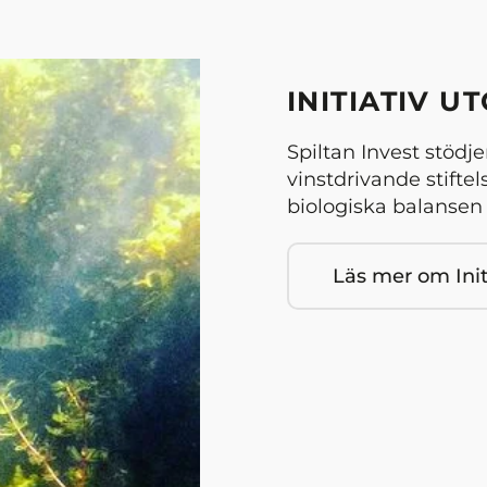
INITIATIV U
Spiltan Invest stödje
vinstdrivande stiftel
biologiska balansen 
Läs mer om Init