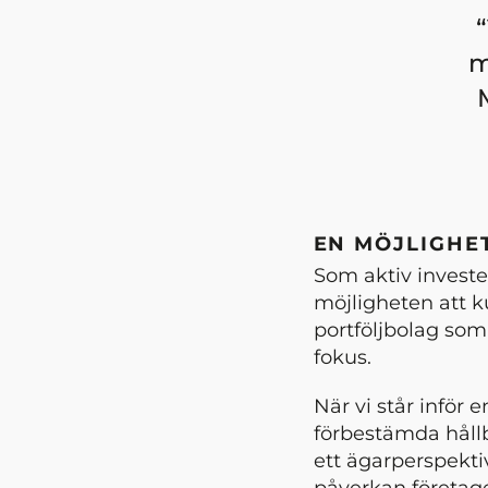
m
EN MÖJLIGHE
Som aktiv investe
möjligheten att ku
portföljbolag som v
fokus.
När vi står inför e
förbestämda hållba
ett ägarperspektiv
påverkan företage