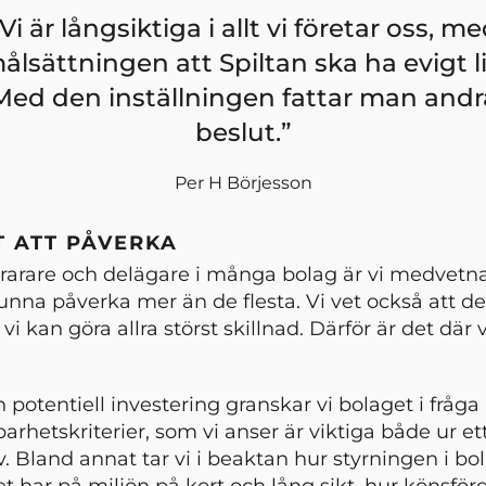
Vi är långsiktiga i allt vi företar oss, m
ålsättningen att Spiltan ska ha evigt li
Med den inställningen fattar man andr
beslut.
Per H Börjesson
T ATT PÅVERKA
rarare och delägare i många bolag är vi medvetna
nna påverka mer än de flesta. Vi vet också att det
i kan göra allra störst skillnad. Därför är det där v
n potentiell investering granskar vi bolaget i fråga 
rhetskriterier, som vi anser är viktiga både ur et
. Bland annat tar vi i beaktan hur styrningen i bol
t har på miljön på kort och lång sikt, hur könsför