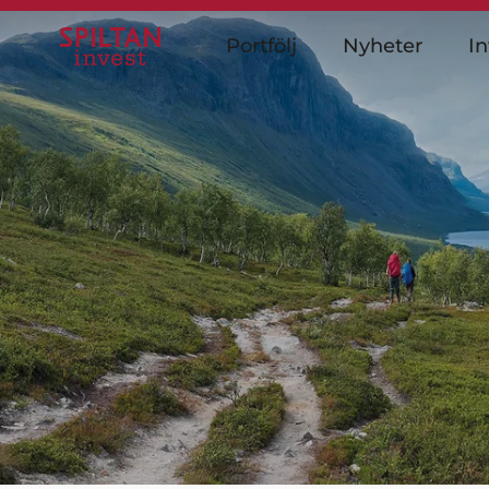
Portfölj
Nyheter
In