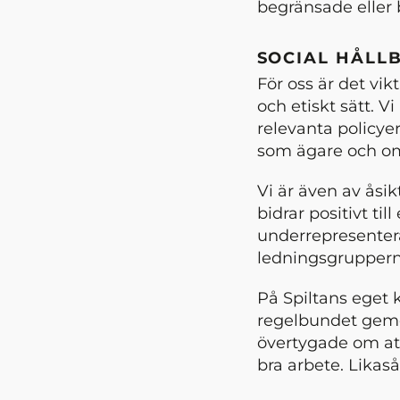
begränsade eller 
SOCIAL HÅLL
För oss är det vikt
och etiskt sätt. V
relevanta policyer
som ägare och o
Vi är även av åsi
bidrar positivt til
underrepresenter
ledningsgrupperna
På Spiltans eget 
regelbundet geme
övertygade om att
bra arbete. Likaså 