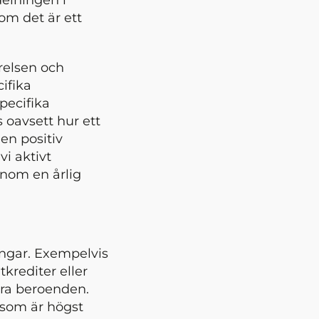
om det är ett
yrelsen och
ifika
pecifika
oavsett hur ett
 en positiv
vi aktivt
enom en årlig
ingar. Exempelvis
krediter eller
ara beroenden.
 som är högst